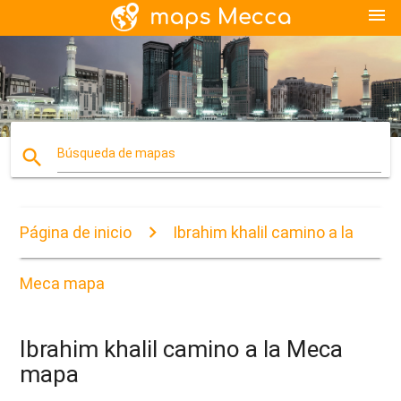
menu
search
Búsqueda de mapas
Página de inicio
Ibrahim khalil camino a la
Meca mapa
Ibrahim khalil camino a la Meca
mapa